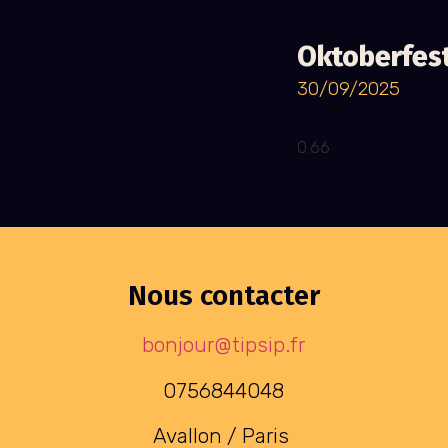
Oktoberfest
30/09/2025
Nous contacter
bonjour@tipsip.fr
0756844048
Avallon / Paris