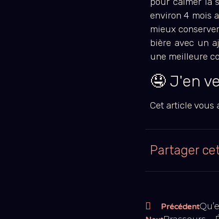
pour calmer la s
environ 4 mois a
mieux conserver 
bière avec un aj
une meilleure co
🤤 J'en ve
Cet article vous
Partager cet
Qu’e
Précédent