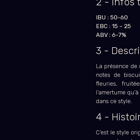
2 - Infos
IBU : 50-60
EBC : 15 – 25
ABV : 6-7%
3 - Descr
La présence de m
notes de biscu
fleuries, frui
l’amertume qu’à 
dans ce style.
4 - Histoi
C’est le style o