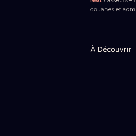
Brasseurs – É
Next
douanes et admin
À Découvrir