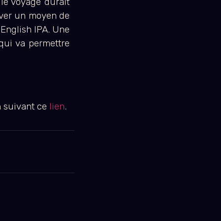
 le voyage durait
ouver un moyen de
’English IPA. Une
 qui va permettre
n suivant ce
lien
.