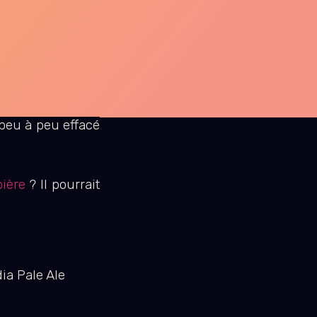
 peu à peu effacé
bière
? Il pourrait
dia Pale Ale