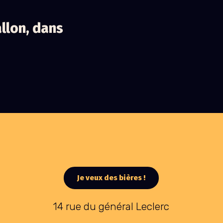
llon, dans
Je veux des bières !
14 rue du général Leclerc