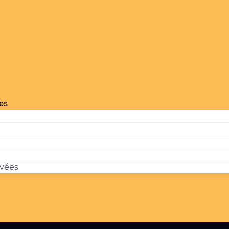
es
ivées