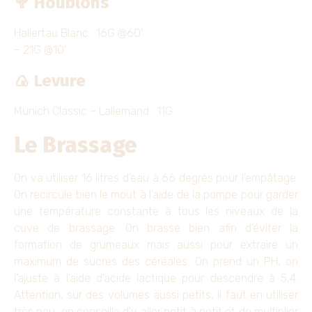
🥦 Houblons
Hallertau Blanc : 16G @60′
– 21G @10′
🍙 Levure
Munich Classic – Lallemand : 11G
Le Brassage
On va utiliser 16 litres d’eau à 66 degrés pour l’empâtage.
On recircule bien le mout à l’aide de la pompe pour garder
une température constante à tous les niveaux de la
cuve de brassage. On brasse bien afin d’éviter la
formation de grumeaux mais aussi pour extraire un
maximum de sucres des céréales. On prend un PH, on
l’ajuste à l’aide d’acide lactique pour descendre à 5,4.
Attention, sur des volumes aussi petits, il faut en utiliser
très peu, on conseille d’y aller petit à petit et de multiplier