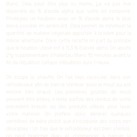
Blanc. Cela peut être plus ou moins, ça va pas mal
dépendre du % d’acide alpha que votre lot comporte.
Privilégiez un houblon avec un % d’acide alpha le plus
élevé possible en amérisant. Cela permet de minimiser la
quantité de matière végétale apportée à la bière pour la
même amertume. Dans cette recette on part du principe
que le houblon utilisé est à 11,3 % d’acide alpha. On ajoute
21g supplémentaire d’Hallertau Blanc 10 minutes avant la
fin de l’ébullition. L’étape d’ébullition dure 1 heure.
On coupe la chauffe. On fait bien recirculer dans son
refroidisseur afin de bien le stériliser avec le mout qui est
encore très chaud. Les premières gouttes de mout
peuvent être jetées, il reste parfois des résidus de votre
précédent brassin ou des produits utilisés pour laver
votre matériel. On préfère donc éliminer quelques
centilitres de bière plutôt que d’incorporer des corps non
désirables ! Un fois que le refroidisseur est bien stérilisé,
on peut brancher l’eau et commencer à baisser la