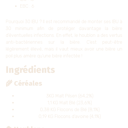
EBC : 6
Pourquoi 30 IBU ? Il est recommandé de monter ses IBU à
30 minimum afin de protéger davantage la bière
d’éventuelles infections. En effet, le houblon a des vertus
anti-bactériennes sur la bière. C’est peut-être
légèrement élevé, mais il vaut mieux avoir une bière un
poil plus amère qu’une bière infectée !
Ingrédients
🌾 Céréales
3KG Malt Pilsen (64,2%)
1,1 KG Malt Blé (23,6%)
0,38 KG Flocons de Blé (8,1%)
0,19 KG Flocons d’avoine (4,1%)