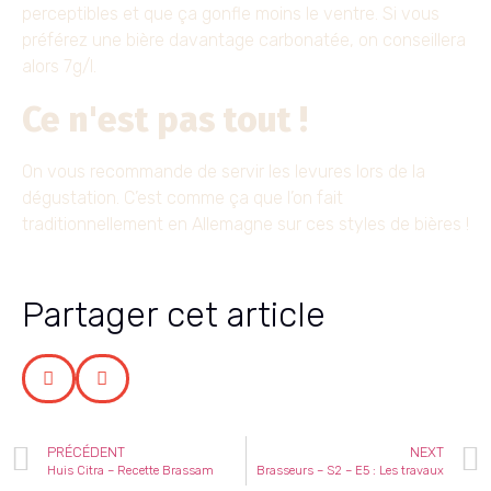
perceptibles et que ça gonfle moins le ventre. Si vous
préférez une bière davantage carbonatée, on conseillera
alors 7g/l.
Ce n'est pas tout !
On vous recommande de servir les levures lors de la
dégustation. C’est comme ça que l’on fait
traditionnellement en Allemagne sur ces styles de bières !
Partager cet article
PRÉCÉDENT
NEXT
Huis Citra – Recette Brassam
Brasseurs – S2 – E5 : Les travaux