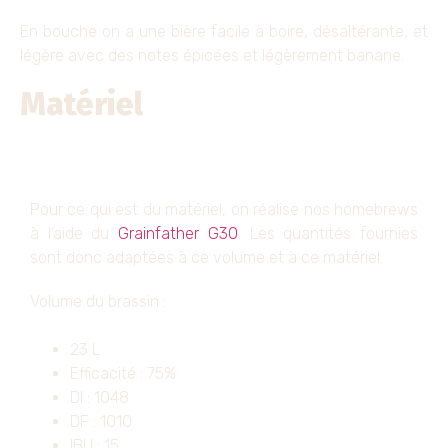
En bouche on a une bière facile à boire, désaltérante, et
légère avec des notes épicées et légèrement banane.
Matériel
Pour ce qui est du matériel, on réalise nos homebrews
à l’aide du
Grainfather G30
. Les quantités fournies
sont donc adaptées à ce volume et à ce matériel.
Volume du brassin :
23 L
Efficacité : 75%
DI : 1048
DF : 1010
IBU : 15