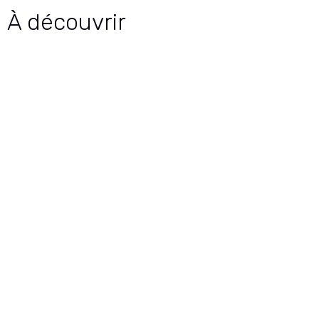
À découvrir
Oktoberfest d’Avallon
30/09/2025
Ça mousse à Avallon, dans le Morvan !
30/06/2025
Nous contacter
bonjour@tipsip.fr
0756844048
Avallon / Paris