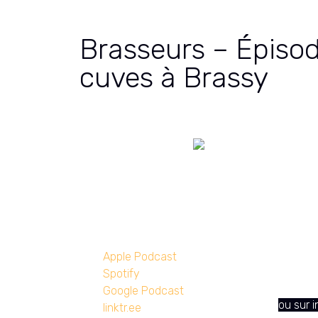
Brasseurs – Épiso
cuves à Brassy
Episode 8 : Changemen
Des que
Apple Podcast
Spotify
Contac
Google Podcast
ou sur 
linktr.ee