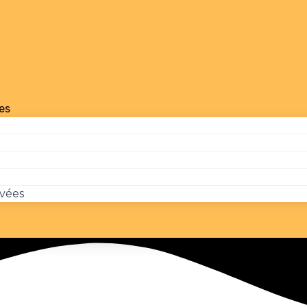
es
ivées