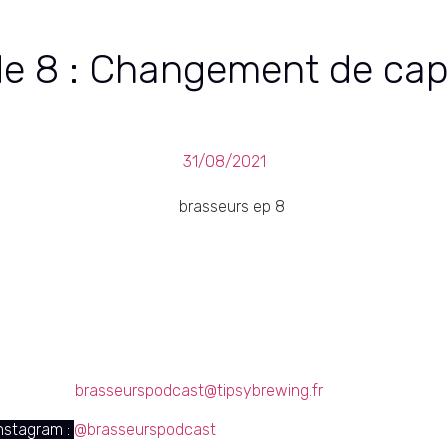
de 8 : Changement de cap
31/08/2021
t de cap ! On pose nos cuves 
stions ? Des remarques ?
tez nous à
brasseurspodcast@tipsybrewing.fr
instagram :
@brasseurspodcast