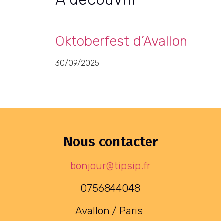
Oktoberfest d’Avallon
30/09/2025
Nous contacter
bonjour@tipsip.fr
0756844048
Avallon / Paris