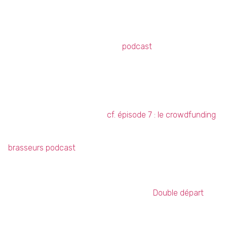
de bières, d’entrepreneuriat et de
podcast
!
Dans cet épisode 8, on vous parle du change
On évoquera donc :
– Le Drame (
cf. épisode 7 : le crowdfunding
)
– Une opportunité : Brassy
– Le concept et l’organisation
La Pepe Beer Review : NEIPA DDH – HBC 630 Cr
La Sortie du fermenteur :
Double départ
Bonne écoute !