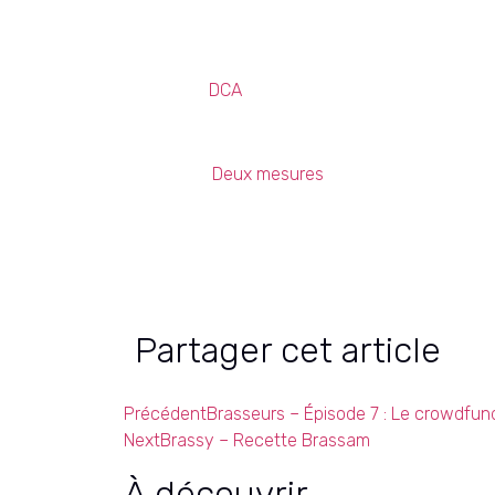
Crédits
Matériel :
DCA
Montage : Benjamin Dubois
Musique :
Deux mesures
DA : Pierre Polge
Partager cet article
Précédent
Brasseurs – Épisode 7 : Le crowdfun
Next
Brassy – Recette Brassam
À découvrir