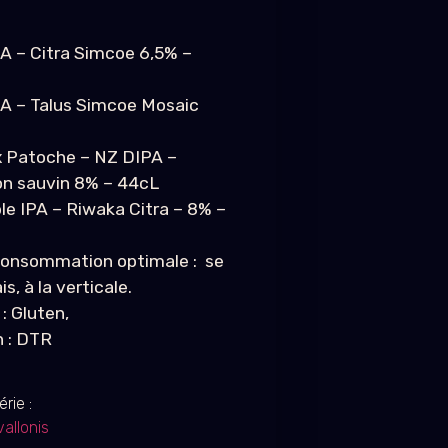
PA – Citra Simcoe 6,5% –
A – Talus Simcoe Mosaic
 x Patoche – NZ DIPA –
n sauvin 8% – 44cL
le IPA – Riwaka Citra – 8% –
onsommation optimale : se
s, à la verticale.
: Gluten,
n : DTR
rie :
vallonis