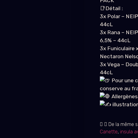
PACK
📑Détail :
3x Polar – NEI
44cL
3x Rana – NEIP
6,5% – 44cL
3x Funiculaire
Nectaron Nelso
3x Vega – Doub
44cL
Pour une c
conserve au frai
Allergènes 
illustratio
De la même sé
Canette
,
insula a