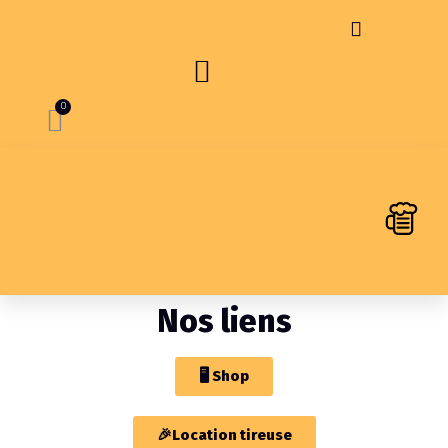
Bières archivées
Nos liens
🖥 Shop
🎉Location tireuse