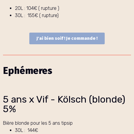
20L : 104€ ( rupture )
30L : 155€ ( rupture)
J'ai bien soif ! Je commande !
Ephémeres
5 ans x Vif - Kölsch (blonde)
5%
Bière blonde pour les 5 ans tipsip
30L : 144€