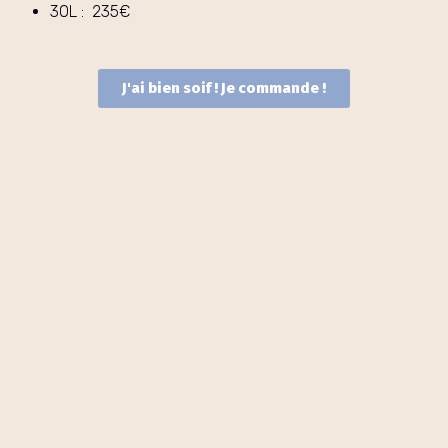
30L : 235€
J'ai bien soif ! Je commande !
Nous contacter
bonjour@tipsip.fr
0756844048
Avallon / Paris
Shop
Brasserie
Blog
Podcast