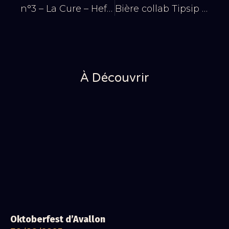
n°3 – La Cure – Hefeweissen
Bière collab Tipsip x Cherico à la chicorée
À Découvrir
Oktoberfest d’Avallon