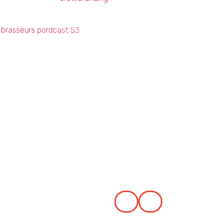
On va parler de pourquoi on fait ça ? À quoi v
nouvelles cuves !! )
Mais surtout, qu’est-ce que vous allez pouvo
Bonne Écoute !