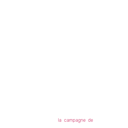
ode 6 de la saison 3 pour
la campagne de