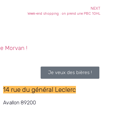
NEXT
Week-end shopping : on prend une PBC 10HL
le Morvan !
Je veux des bières !
14 rue du général Leclerc
Avallon 89200