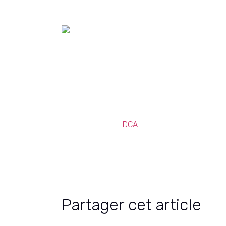
Crédits
Crédits Matériel :
DCA
Montage : Benjamin Dubois
Outro : Charonne – Sentimento
Partager cet article