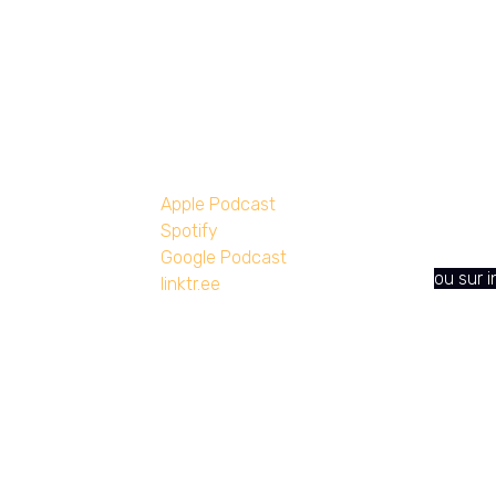
S3 - E5 : Blend Série
Des que
Apple Podcast
Spotify
Contac
Google Podcast
ou sur 
linktr.ee
Résumé
Salut les Zythos en herbe et autres amateurs 