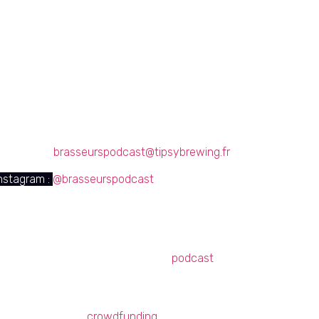
stions ? Des remarques ?
tez nous à
brasseurspodcast@tipsybrewing.fr
instagram :
@brasseurspodcast
de bières, d’entrepreneuriat et de
podcast
!
On se retrouve cette semaine dans l’épis
crowdfunding
de Tipsy Brewing !