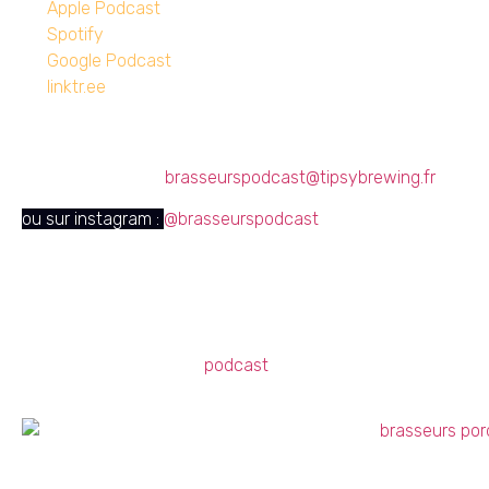
Apple Podcast
Spotify
Google Podcast
linktr.ee
Des questions ? Des remarques ?
Contactez nous à
brasseurspodcast@tipsybrewing.fr
ou sur instagram :
@brasseurspodcast
Résumé
Salut les Zythos en herbe et autres amateurs de bières,
d’entrepreneuriat et de
podcast
!
Dans cet épisode 1 de la saison 3, on vous raconte nos