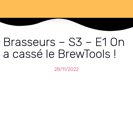
Brasseurs – S3 – E1 On
a cassé le BrewTools !
28/11/2022
Saison 3 - Episode 1 : On a
cassé le BrewTools !