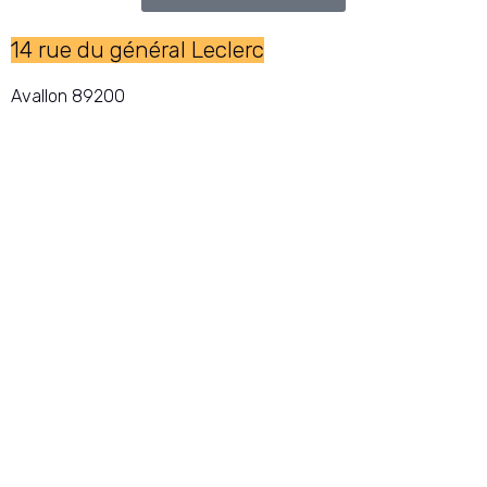
14 rue du général Leclerc
Avallon 89200