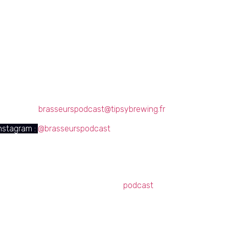
eck
stions ? Des remarques ?
tez nous à
brasseurspodcast@tipsybrewing.fr
instagram :
@brasseurspodcast
de bières, d’entrepreneuriat et de
podcast
!
Dans cet épisode 5,