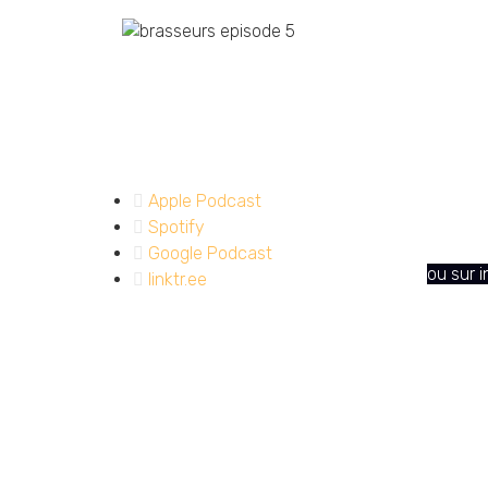
Episode 5 : Le Pitch D
Des que
Apple Podcast
Spotify
Contac
Google Podcast
ou sur 
linktr.ee
Résumé
Salut les Zythos en herbe et autres amateurs 