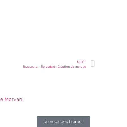
NEXT
Brasseurs – Épisode 6 : Création de marque
le Morvan !
Je veux des bières !