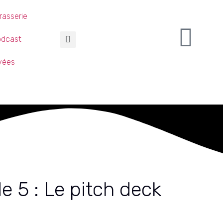
rasserie
odcast
ivées
e 5 : Le pitch deck