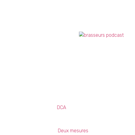
Crédits
Matériel :
DCA
Montage : Benjamin Dubois
Musique :
Deux mesures