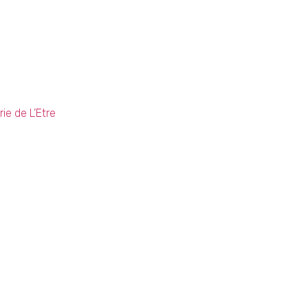
ons réalisé un pitch deck pour notre projet.
pourquoi il peut aider à y voir plus clair au
rubriques :
ie de L’Etre
)