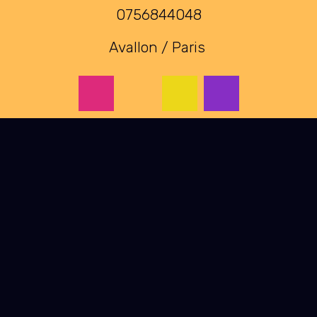
0756844048
Avallon / Paris
Shop
Brasserie
Blog
Podcast
Bières archivées
CGV
Mentions Légales
Je veux des bières !